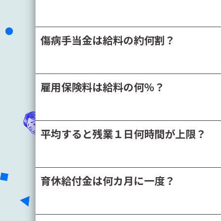
傷病手当金は給料の約何割？
雇用保険料は給料の何％？
平均すると残業１日何時間が上限？
育休給付金は何カ月に一度？